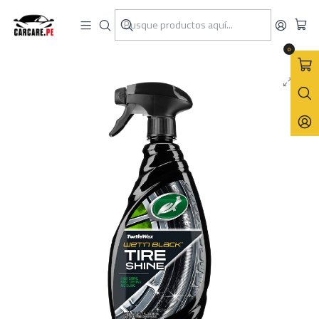
Inicio
Turtle Wax
Aros y Llantas
Abrillantador de Llantas en Spray Wet'n Black Tire Shine 680mL
0