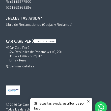
+5115977500
51965361254
¿NECESITAS AYUDA?
Libro de Reclamaciones (Quejas y Reclamos)
CAR CARE PERÚ
PUNTO DE RECOGIDA
Car Care Perú
Av. República de Panamá 4170, 201
15047 Lima - Surquillo
Lima - Perú
Ver más detalles
Si necesitas ayuda, escríbenos por
2026 Car Care Perú.
favor.
Todos los derechos reservados.
Desarrollado por Jumpseller
.