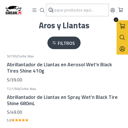
Inicio
Turtle Wax
Aros y Llantas
0
Aros y Llantas
FILTROS
50765
|
Turtle Wax
Abrillantador de Llantas en Aerosol Wet'n Black
Tires Shine 410g
S/39.00
T217RA
|
Turtle Wax
Abrillantador de Llantas en Spray Wet'n Black Tire
Shine 680mL
S/49.00
5.0