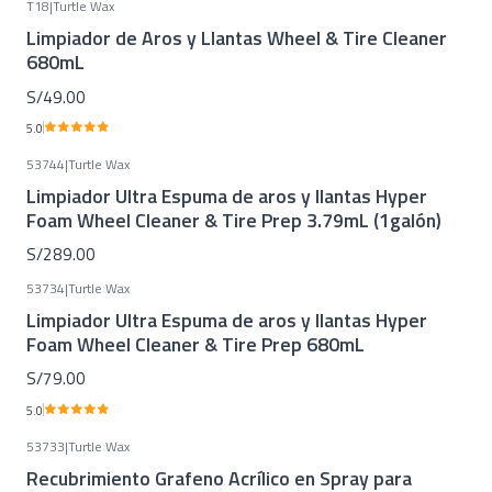
T18
|
Turtle Wax
Limpiador de Aros y Llantas Wheel & Tire Cleaner
680mL
S/49.00
5.0
53744
|
Turtle Wax
Limpiador Ultra Espuma de aros y llantas Hyper
Foam Wheel Cleaner & Tire Prep 3.79mL (1galón)
S/289.00
53734
|
Turtle Wax
Limpiador Ultra Espuma de aros y llantas Hyper
Foam Wheel Cleaner & Tire Prep 680mL
S/79.00
5.0
53733
|
Turtle Wax
Recubrimiento Grafeno Acrílico en Spray para