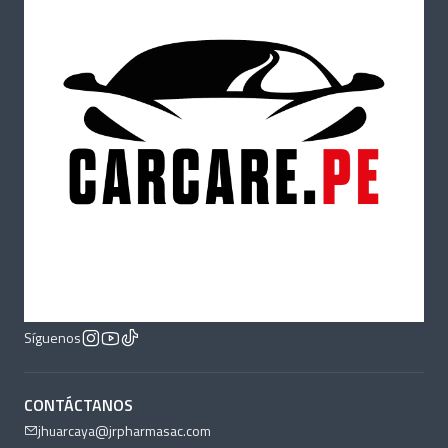
Síguenos
CONTÁCTANOS
jhuarcaya@jrpharmasac.com