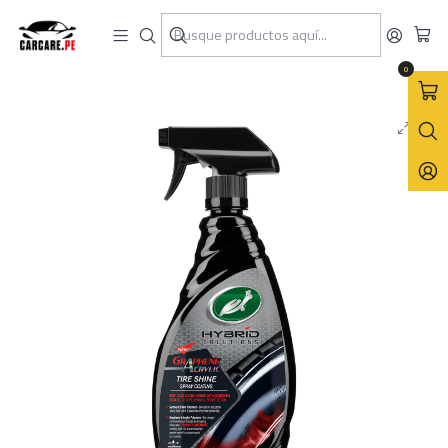
Inicio
Turtle Wax
Aros y Llantas
Recubrimiento Grafeno Acrílico en Spray para Llantas Tire Shine
Spray Coating 680mL
0