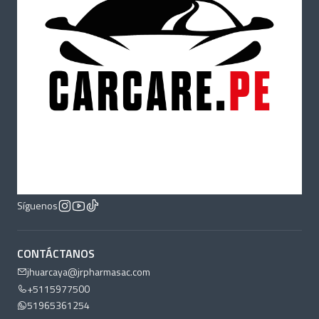
Síguenos
CONTÁCTANOS
jhuarcaya@jrpharmasac.com
+5115977500
51965361254