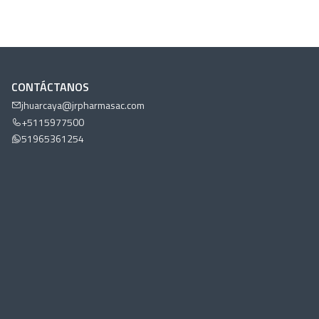
CONTÁCTANOS
jhuarcaya@jrpharmasac.com
+5115977500
51965361254