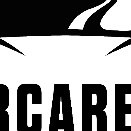
creará un ambiente inolvidable e
MODO DE USO:
Retirar la rejilla 
colocar en un lugar estrategico
COMPARTIR ESTE PRODUCTO