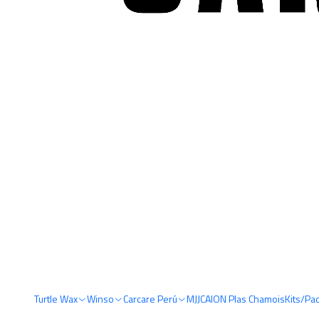
Turtle Wax
Winso
Carcare Perú
MJJC
AION Plas Chamois
Kits/Pa