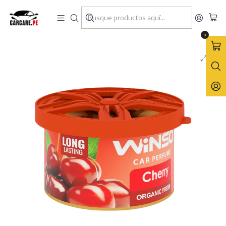
Inicio
Winso
Aromatizadores
Orgánico
Aromatizador Organic Fresh Cherry 40g
0