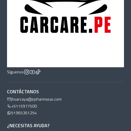
Síguenos
CONTÁCTANOS
jhuarcaya@jrpharmasac.com
+5115977500
51965361254
¿NECESITAS AYUDA?