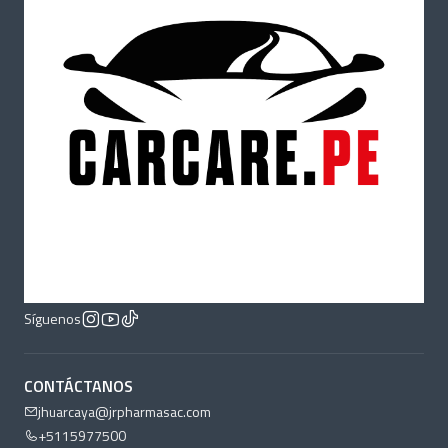
Síguenos
CONTÁCTANOS
jhuarcaya@jrpharmasac.com
+5115977500