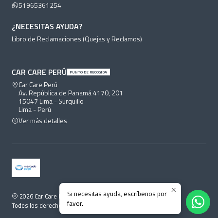
51965361254
¿NECESITAS AYUDA?
Libro de Reclamaciones (Quejas y Reclamos)
CAR CARE PERÚ
PUNTO DE RECOGIDA
Car Care Perú
Av. República de Panamá 4170, 201
15047 Lima - Surquillo
Lima - Perú
Ver más detalles
Si necesitas ayuda, escríbenos por
2026 Car Care Perú.
favor.
Todos los derechos reservados.
Desarrollado por Jumpseller
.