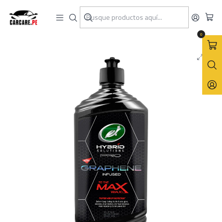
Inicio
Turtle Wax
Encerado/Sellado
Cera Líquida con Grafeno To The Max Wax 414mL
0