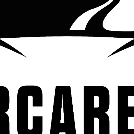
Agrega una barrera protectora d
MODO DE USO:
Vierta 2 oz. (60
automóvil con agua para elimina
usando una toalla de microfibra
externas de los automóviles.
TI
Spray Carnauba Express Shine.
COMPARTIR ESTE PRODUCTO