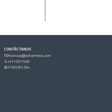
CONTÁCTANOS
jhuarcaya@jrpharmasac.com
+5115977500
51965361254