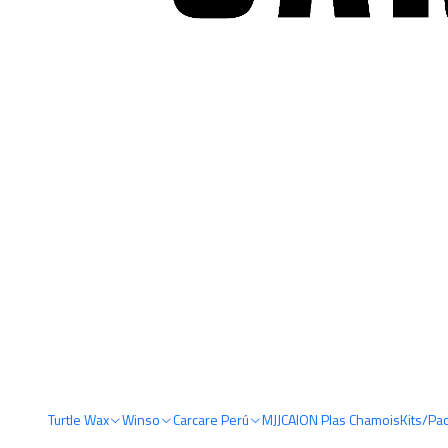
Turtle Wax
Winso
Carcare Perú
MJJC
AION Plas Chamois
Kits/Pa