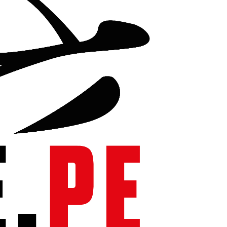
e cera en todas las superficies del automóvil.
 mL) del shampoo por cada galón de agua. Enjuague el
r la suciedad suelta. Lave el automóvil con la espuma formada,
, guante o esponja. Es seguro para todas las superficies
P:
Para aumentar la protección de cera use Cera en