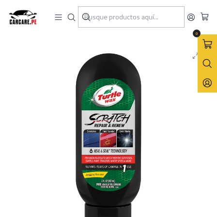
Inicio
Turtle Wax
Renovar/Restaurar
Eliminador de rayones Scratch Repair & Renew 207mL
0