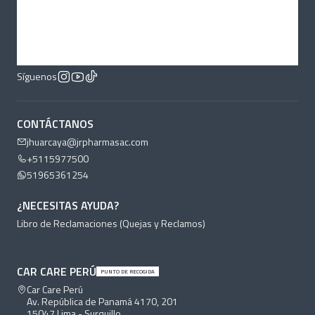
Síguenos
CONTÁCTANOS
jhuarcaya@jrpharmasac.com
+5115977500
51965361254
¿NECESITAS AYUDA?
Libro de Reclamaciones (Quejas y Reclamos)
CAR CARE PERÚ
PUNTO DE RECOGIDA
Car Care Perú
Av. República de Panamá 4170, 201
15047 Lima - Surquillo