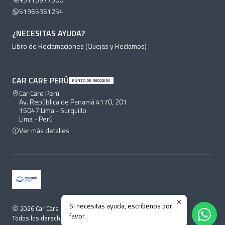
51965361254
¿NECESITAS AYUDA?
Libro de Reclamaciones (Quejas y Reclamos)
CAR CARE PERÚ
PUNTO DE RECOGIDA
Car Care Perú
Av. República de Panamá 4170, 201
15047 Lima - Surquillo
Lima - Perú
Ver más detalles
Si necesitas ayuda, escríbenos por
2026 Car Care Perú.
favor.
Todos los derechos reservados.
Desarrollado por Jumpseller
.