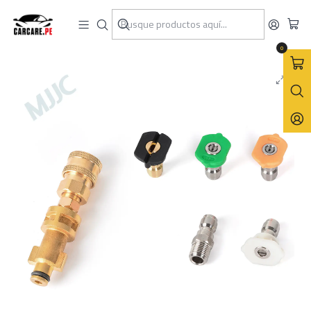
Inicio
MJJC
Kit Conector Rápido + Boquillas de 1/4 MJJC Para Bosch antiguo
0