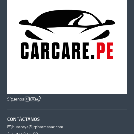
Síguenos
CONTÁCTANOS
jhuarcaya@jrpharmasac.com
+5115977500