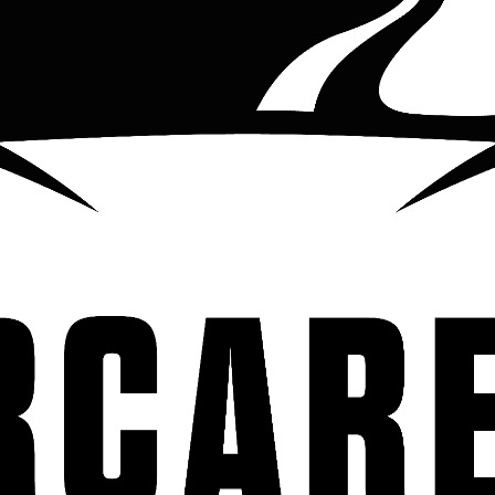
vez. Cuando se usa con el compu
rasguños y remolinos leves a mo
superficie de la pintura con un 
imperfecciones, pulir la capa tr
intenso. ¡Literalmente no hay n
funcionan muy bien con cualqu
especialmente nuestro pulidor d
COMPARTIR ESTE PRODUCTO