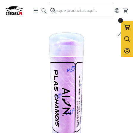
Inicio
AION Plas Chamois
Toalla Gamuza De PVA "ANTE" Violeta Aion Plas Chamois 43x68cm
0