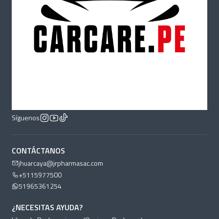
Síguenos
CONTÁCTANOS
jhuarcaya@jrpharmasac.com
+5115977500
51965361254
¿NECESITAS AYUDA?